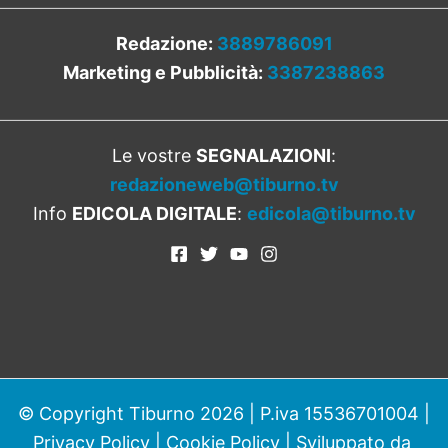
Redazione:
3889786091
Marketing e Pubblicità:
3387238863
Le vostre
SEGNALAZIONI
:
redazioneweb@tiburno.tv
Info
EDICOLA DIGITALE
:
edicola@tiburno.tv
© Copyright Tiburno 2026 | P.iva 15536701004 |
Privacy Policy
|
Cookie Policy
| Sviluppato da