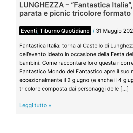
LUNGHEZZA – “Fantastica Italia”, 
parata e picnic tricolore formato
Eventi
,
Tiburno Quotidiano
/
31 Maggio 20
Fantastica Italia: torna al Castello di Lunghe
dell’evento ideato in occasione della Festa de
bambini. Come raccontare loro questa ricorre
Fantastico Mondo del Fantastico apre il suo 
eccezionalmente il 2 giugno (e anche il 4 gi
tricolore composta dai personaggi delle […]
LUNGHEZZA
Leggi tutto »
–
“Fantastica
Italia”,