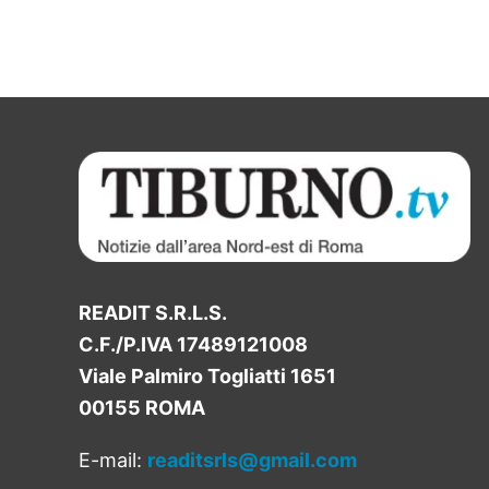
READIT S.R.L.S.
C.F./P.IVA 17489121008
Viale Palmiro Togliatti 1651
00155 ROMA
E-mail:
readitsrls@gmail.com