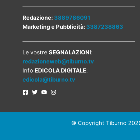
Redazione:
3889786091
Marketing e Pubblicità:
3387238863
Le vostre
SEGNALAZIONI
:
redazioneweb@tiburno.tv
Info
EDICOLA DIGITALE
:
edicola@tiburno.tv
© Copyright Tiburno 2026