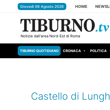
Vai
HOME
NEWSL
Giovedì 06 Agosto 2026
al
contenuto
TIVOLI – Evade e rapina il supermer
Notizie dall'area Nord-Est di Roma
TIBURNO QUOTIDIANO
CRONACA
POLITICA
Castello di Lungh