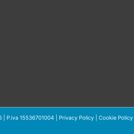
 | P.iva 15536701004 |
Privacy Policy
|
Cookie Policy