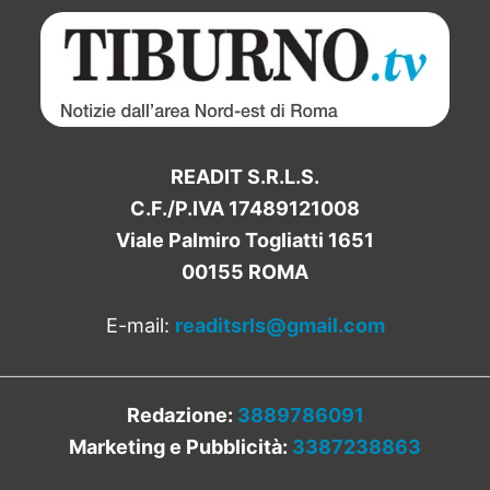
READIT S.R.L.S.
C.F./P.IVA 17489121008
Viale Palmiro Togliatti 1651
00155 ROMA
E-mail:
readitsrls@gmail.com
Redazione:
3889786091
Marketing e Pubblicità:
3387238863