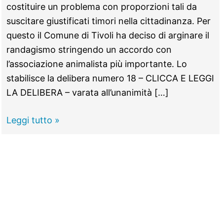
costituire un problema con proporzioni tali da
suscitare giustificati timori nella cittadinanza. Per
questo il Comune di Tivoli ha deciso di arginare il
randagismo stringendo un accordo con
l’associazione animalista più importante. Lo
stabilisce la delibera numero 18 – CLICCA E LEGGI
LA DELIBERA – varata all’unanimità […]
TIVOLI
Leggi tutto »
–
Randagismo,
convenzione
con
la
Lav
per