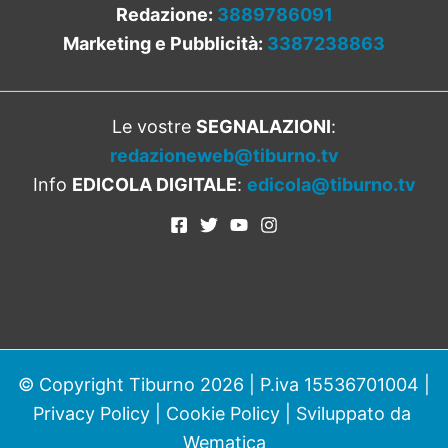
Redazione:
3889786091
Marketing e Pubblicità:
3387238863
Le vostre
SEGNALAZIONI
:
redazioneweb@tiburno.tv
Info
EDICOLA DIGITALE
:
edicola@tiburno.tv
© Copyright Tiburno 2026 | P.iva 15536701004 |
Privacy Policy
|
Cookie Policy
| Sviluppato da
Wematica