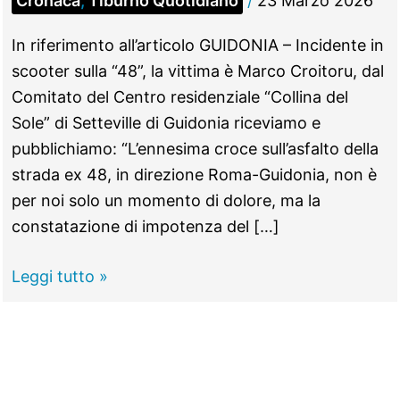
Cronaca
,
Tiburno Quotidiano
/
23 Marzo 2026
In riferimento all’articolo GUIDONIA – Incidente in
scooter sulla “48”, la vittima è Marco Croitoru, dal
Comitato del Centro residenziale “Collina del
Sole” di Setteville di Guidonia riceviamo e
pubblichiamo: “L’ennesima croce sull’asfalto della
strada ex 48, in direzione Roma-Guidonia, non è
per noi solo un momento di dolore, ma la
constatazione di impotenza del […]
GUIDONIA
Leggi tutto »
–
Incidente
in
scooter