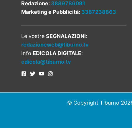
Redazione:
3889786091
Marketing e Pubblicità:
3387238863
Le vostre
SEGNALAZIONI
:
redazioneweb@tiburno.tv
Info
EDICOLA DIGITALE
:
edicola@tiburno.tv
© Copyright Tiburno 2026