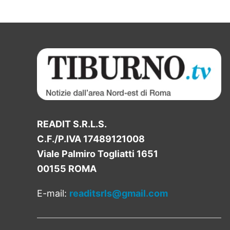
READIT S.R.L.S.
C.F./P.IVA 17489121008
Viale Palmiro Togliatti 1651
00155 ROMA
E-mail:
readitsrls@gmail.com