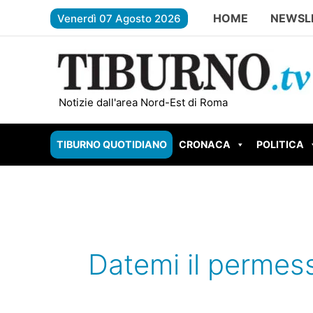
Vai
HOME
NEWSL
Venerdì 07 Agosto 2026
al
contenuto
TIVOLI – Parco Begozzi da un milio
Notizie dall'area Nord-Est di Roma
TIBURNO QUOTIDIANO
CRONACA
POLITICA
Datemi il permess