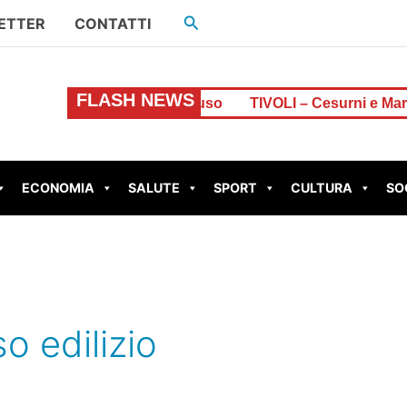
Cerca
ETTER
CONTATTI
FLASH NEWS
ne di euro, resta chiuso
TIVOLI – Cesurni e Martellona
ECONOMIA
SALUTE
SPORT
CULTURA
SO
o edilizio