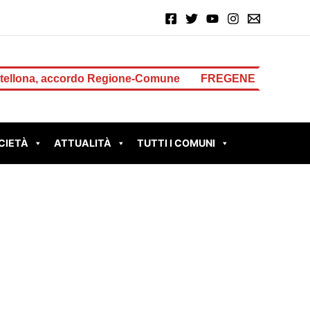
, accordo Regione-Comune
FREGENE – Accoltella il padre
CIETÀ
ATTUALITÀ
TUTTI I COMUNI