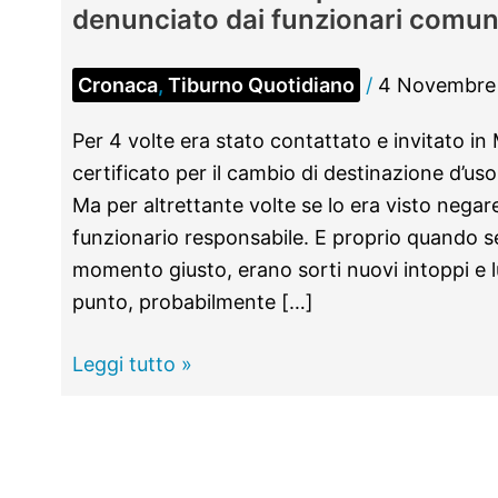
denunciato dai funzionari comuna
Cronaca
,
Tiburno Quotidiano
/
4 Novembre
Per 4 volte era stato contattato e invitato in M
certificato per il cambio di destinazione d’uso
Ma per altrettante volte se lo era visto negar
funzionario responsabile. E proprio quando s
momento giusto, erano sorti nuovi intoppi e l
punto, probabilmente […]
TIVOLI -
Leggi tutto »
“Datemi
il
permesso
edilizio”,