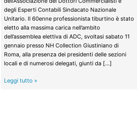
dell’Associazione dei Dottori Commercialisti e
degli Esperti Contabili Sindacato Nazionale
Unitario. Il 60enne professionista tiburtino è stato
eletto alla massima carica nell’ambito
dell’assemblea elettiva di ADC, svoltasi sabato 11
gennaio presso NH Collection Giustiniano di
Roma, alla presenza dei presidenti delle sezioni
locali e di numerosi delegati, giunti da […]
TIVOLI -
Leggi tutto »
Gianluca
Tartaro
è
il
nuovo
presidente