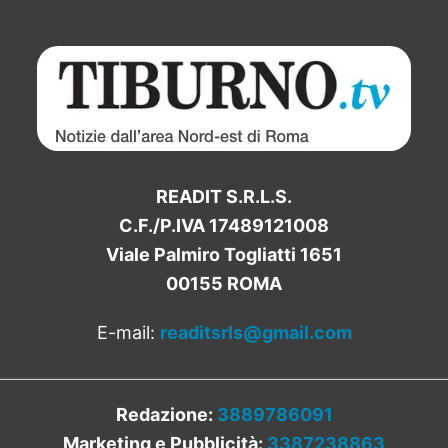
READIT S.R.L.S.
C.F./P.IVA 17489121008
Viale Palmiro Togliatti 1651
00155 ROMA
E-mail:
readitsrls@gmail.com
Redazione:
3889786091
Marketing e Pubblicità:
3387238863