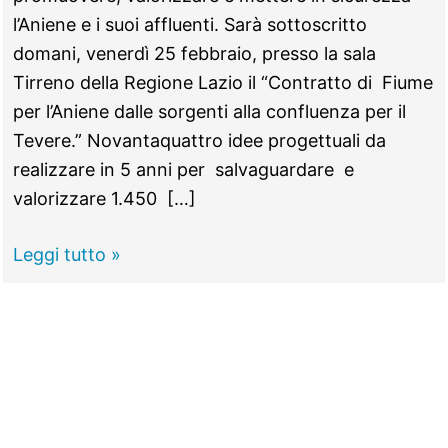
l’Aniene e i suoi affluenti. Sarà sottoscritto
domani, venerdì 25 febbraio, presso la sala
Tirreno della Regione Lazio il “Contratto di Fiume
per l’Aniene dalle sorgenti alla confluenza per il
Tevere.” Novantaquattro idee progettuali da
realizzare in 5 anni per salvaguardare e
valorizzare 1.450 […]
Non
Leggi tutto »
solo
un
fiume,
alla
firma
il