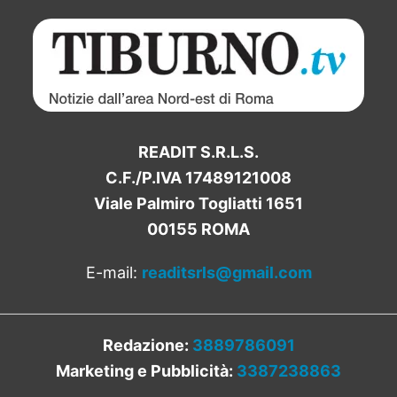
READIT S.R.L.S.
C.F./P.IVA 17489121008
Viale Palmiro Togliatti 1651
00155 ROMA
E-mail:
readitsrls@gmail.com
Redazione:
3889786091
Marketing e Pubblicità:
3387238863