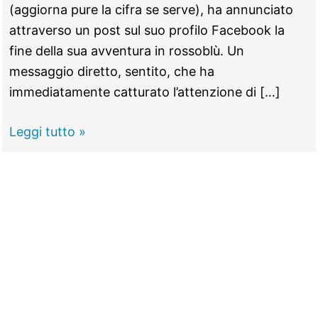
(aggiorna pure la cifra se serve), ha annunciato
attraverso un post sul suo profilo Facebook la
fine della sua avventura in rossoblù. Un
messaggio diretto, sentito, che ha
immediatamente catturato l’attenzione di […]
PALOMBARA
Leggi tutto »
–
Valeriani
lascia:
l’addio
via
social
e
il
ritorno