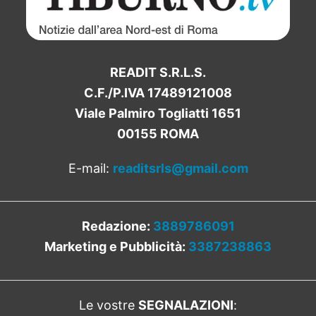
READIT S.R.L.S.
C.F./P.IVA 17489121008
Viale Palmiro Togliatti 1651
00155 ROMA
E-mail:
readitsrls@gmail.com
Redazione:
3889786091
Marketing e Pubblicità:
3387238863
Le vostre
SEGNALAZIONI
: