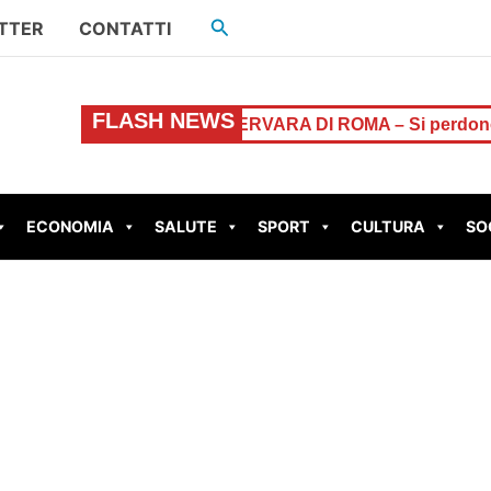
Cerca
TTER
CONTATTI
FLASH NEWS
 case popolari
CERVARA DI ROMA – Si perdono nel bosc
ECONOMIA
SALUTE
SPORT
CULTURA
SO