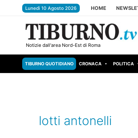
Vai
HOME
NEWSLE
Lunedì 10 Agosto 2026
al
contenuto
TIVOLI – Bruciano le sterpaglie alle
Notizie dall'area Nord-Est di Roma
TIBURNO QUOTIDIANO
CRONACA
POLITICA
lotti antonelli