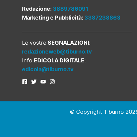
Redazione:
3889786091
Marketing e Pubblicità:
3387238863
Le vostre
SEGNALAZIONI
:
redazioneweb@tiburno.tv
Info
EDICOLA DIGITALE
:
edicola@tiburno.tv
© Copyright Tiburno 2026