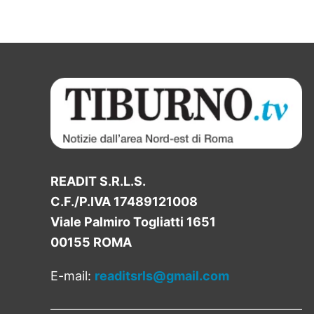
READIT S.R.L.S.
C.F./P.IVA 17489121008
Viale Palmiro Togliatti 1651
00155 ROMA
E-mail:
readitsrls@gmail.com