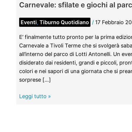
Carnevale: sfilate e giochi al parc
Eventi
,
Tiburno Quotidiano
/
17 Febbraio 2
E’ finalmente tutto pronto per la prima edizio
Carnevale a Tivoli Terme che si svolgerà sab
all’interno del parco di Lotti Antonelli. Un ev
disiderato dai residenti, grandi e piccoli, pro
colori e nei sapori di una giornata che si prea
sorprese […]
Carnevale:
Leggi tutto »
sfilate
e
giochi
al