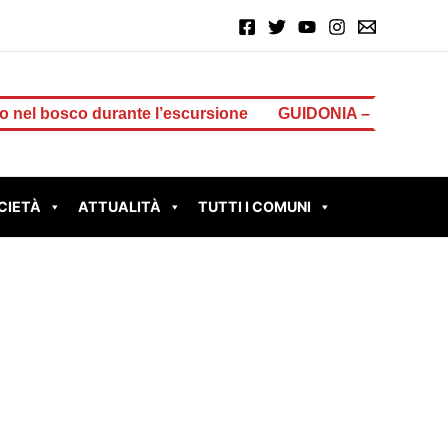
o durante l’escursione
GUIDONIA – Incendio a Settevil
CIETÀ
ATTUALITÀ
TUTTI I COMUNI