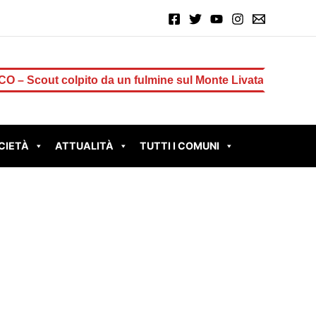
t colpito da un fulmine sul Monte Livata: è grave
TIVOL
CIETÀ
ATTUALITÀ
TUTTI I COMUNI