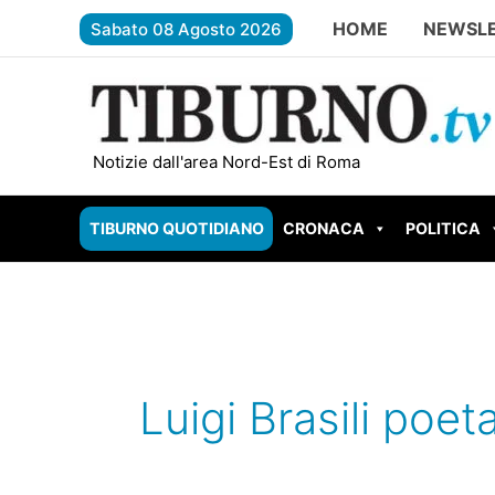
Vai
HOME
NEWSL
Sabato 08 Agosto 2026
al
contenuto
ROMA EST – Il giardiniere gambian
Notizie dall'area Nord-Est di Roma
TIBURNO QUOTIDIANO
CRONACA
POLITICA
Luigi Brasili poeta