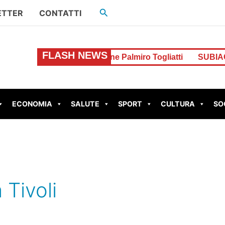
Cerca
ETTER
CONTATTI
FLASH NEWS
o spaccia alla stazione Palmiro Togliatti
SUBIACO – Scou
ECONOMIA
SALUTE
SPORT
CULTURA
SO
 Tivoli