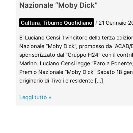
Nazionale “Moby Dick”
Cultura
,
Tiburno Quotidiano
/
21 Gennaio 2
E’ Luciano Censi il vincitore della terza edizi
Nazionale “Moby Dick”, promosso da “ACAB/B
sponsorizzato dal “Gruppo H24” con il contr
Marino. Luciano Censi legge “Faro a Ponente, 
Premio Nazionale “Moby Dick” Sabato 18 genn
originario di Tivoli e residente […]
TIVOLI -
Leggi tutto »
Luciano
Censi
vince
il