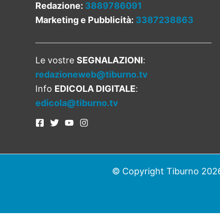
Redazione:
3889786091
Marketing e Pubblicità:
3387238863
Le vostre
SEGNALAZIONI
:
redazioneweb@tiburno.tv
Info
EDICOLA DIGITALE
:
edicola@tiburno.tv
© Copyright Tiburno 2026