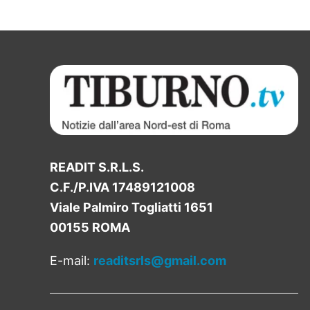
READIT S.R.L.S.
C.F./P.IVA 17489121008
Viale Palmiro Togliatti 1651
00155 ROMA
E-mail:
readitsrls@gmail.com