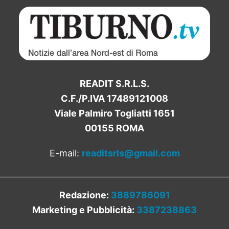
READIT S.R.L.S.
C.F./P.IVA 17489121008
Viale Palmiro Togliatti 1651
00155 ROMA
E-mail:
readitsrls@gmail.com
Redazione:
3889786091
Marketing e Pubblicità:
3387238863