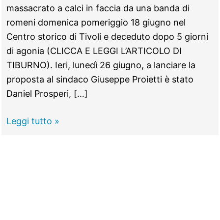
massacrato a calci in faccia da una banda di
romeni domenica pomeriggio 18 giugno nel
Centro storico di Tivoli e deceduto dopo 5 giorni
di agonia (CLICCA E LEGGI L’ARTICOLO DI
TIBURNO). Ieri, lunedì 26 giugno, a lanciare la
proposta al sindaco Giuseppe Proietti è stato
Daniel Prosperi, […]
TIVOLI
Leggi tutto »
–
Alessandro
Castellaccio,
lutto
cittadino
nel