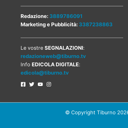
Redazione:
3889786091
Marketing e Pubblicità:
3387238863
Le vostre
SEGNALAZIONI
:
redazioneweb@tiburno.tv
Info
EDICOLA DIGITALE
:
edicola@tiburno.tv
© Copyright Tiburno 2026