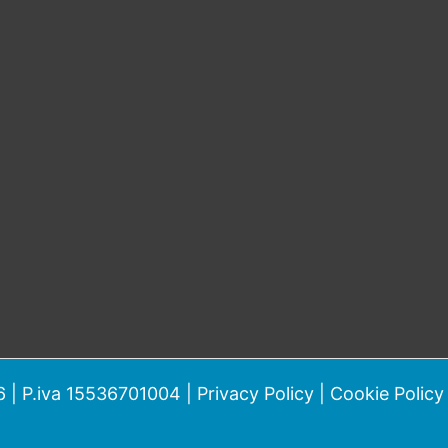
 | P.iva 15536701004 |
Privacy Policy
|
Cookie Policy