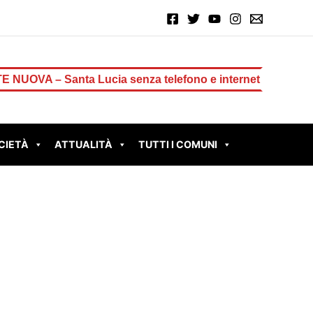
Santa Lucia senza telefono e internet dal 21 luglio
RO
CIETÀ
ATTUALITÀ
TUTTI I COMUNI