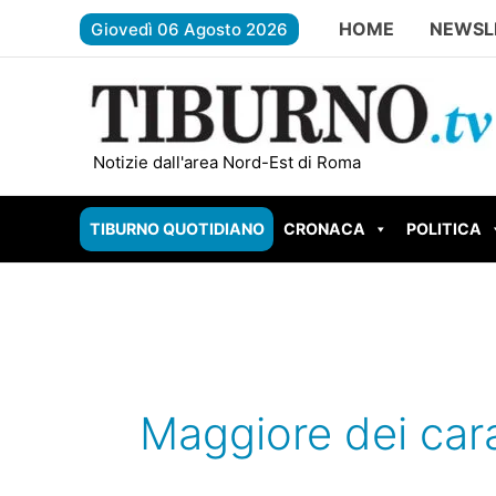
Vai
HOME
NEWSL
Giovedì 06 Agosto 2026
al
contenuto
Valle dell’Aniene: dalla Regione 1 
Notizie dall'area Nord-Est di Roma
TIBURNO QUOTIDIANO
CRONACA
POLITICA
Maggiore dei cara