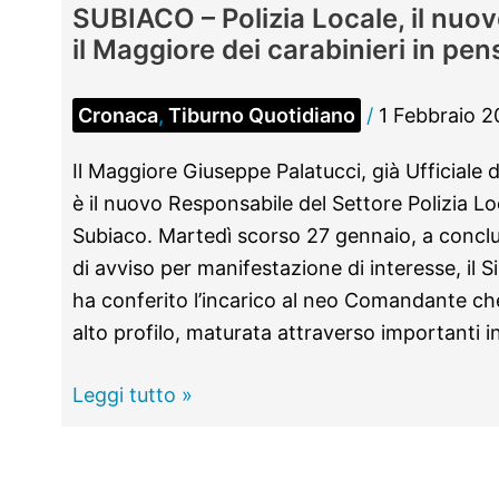
SUBIACO – Polizia Locale, il nu
il Maggiore dei carabinieri in pen
Cronaca
,
Tiburno Quotidiano
/
1 Febbraio 
Il Maggiore Giuseppe Palatucci, già Ufficiale d
è il nuovo Responsabile del Settore Polizia L
Subiaco. Martedì scorso 27 gennaio, a concl
di avviso per manifestazione di interesse, il
ha conferito l’incarico al neo Comandante che
alto profilo, maturata attraverso importanti i
SUBIACO
Leggi tutto »
–
Polizia
Locale,