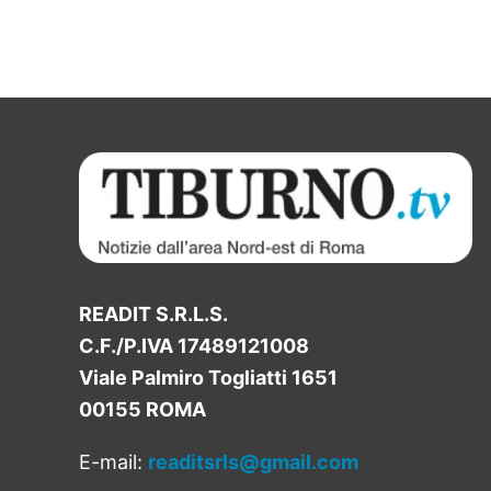
READIT S.R.L.S.
C.F./P.IVA 17489121008
Viale Palmiro Togliatti 1651
00155 ROMA
E-mail:
readitsrls@gmail.com