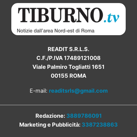
READIT S.R.L.S.
C.F./P.IVA 17489121008
Viale Palmiro Togliatti 1651
00155 ROMA
E-mail:
readitsrls@gmail.com
Redazione:
3889786091
Marketing e Pubblicità:
3387238863