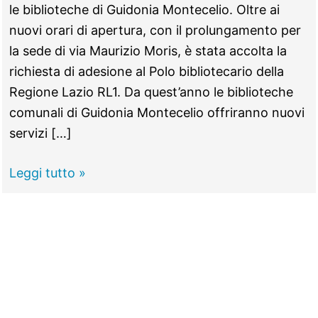
le biblioteche di Guidonia Montecelio. Oltre ai
nuovi orari di apertura, con il prolungamento per
la sede di via Maurizio Moris, è stata accolta la
richiesta di adesione al Polo bibliotecario della
Regione Lazio RL1. Da quest’anno le biblioteche
comunali di Guidonia Montecelio offriranno nuovi
servizi […]
GUIDONIA
Leggi tutto »
–
Biblioteche
comunali,
nuovi
servizi
e
nuovi