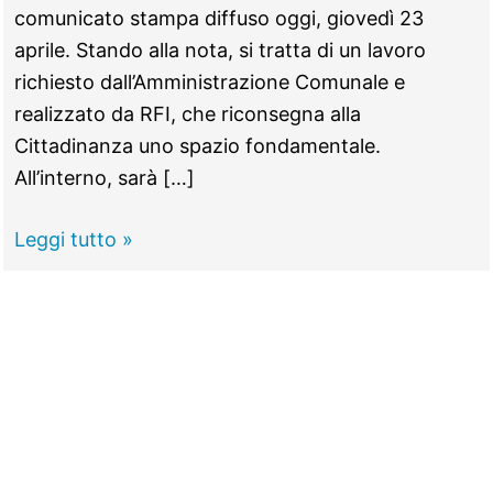
comunicato stampa diffuso oggi, giovedì 23
aprile. Stando alla nota, si tratta di un lavoro
richiesto dall’Amministrazione Comunale e
realizzato da RFI, che riconsegna alla
Cittadinanza uno spazio fondamentale.
All’interno, sarà […]
TIVOLI
Leggi tutto »
–
Attivi
i
nuovi
servizi
igienici
della