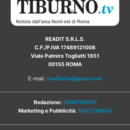
READIT S.R.L.S.
C.F./P.IVA 17489121008
Viale Palmiro Togliatti 1651
00155 ROMA
E-mail:
readitsrls@gmail.com
Redazione:
3889786091
Marketing e Pubblicità:
3387238863