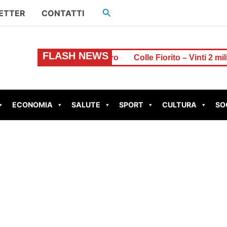
Cerca
ETTER
CONTATTI
FLASH NEWS
una lite per il denaro
Colle Fiorito – Vinti 2 milioni di e
ECONOMIA
SALUTE
SPORT
CULTURA
SO