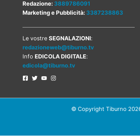
Redazione:
3889786091
Marketing e Pubblicità:
3387238863
Le vostre
SEGNALAZIONI
:
redazioneweb@tiburno.tv
Info
EDICOLA DIGITALE
:
edicola@tiburno.tv
© Copyright Tiburno 2026