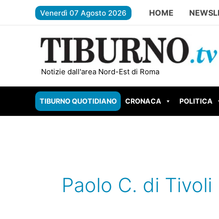
Vai
HOME
NEWSL
Venerdì 07 Agosto 2026
al
contenuto
FREGENE – Accoltella il padre dopo 
Notizie dall'area Nord-Est di Roma
TIBURNO QUOTIDIANO
CRONACA
POLITICA
Paolo C. di Tivoli