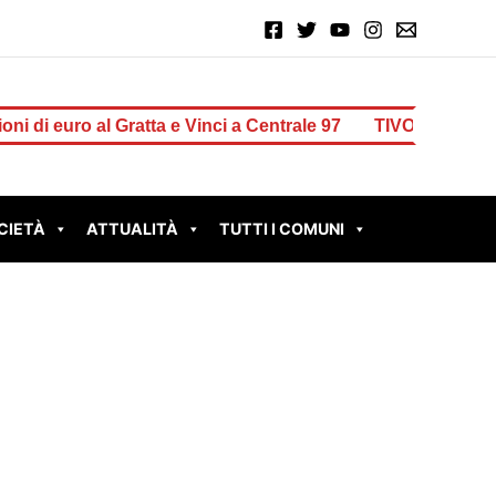
uro al Gratta e Vinci a Centrale 97
TIVOLI – Muro pericolant
CIETÀ
ATTUALITÀ
TUTTI I COMUNI