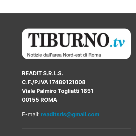
READIT S.R.L.S.
C.F./P.IVA 17489121008
Viale Palmiro Togliatti 1651
00155 ROMA
E-mail:
readitsrls@gmail.com