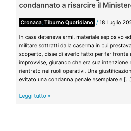
condannato a risarcire il Minister
Cronaca
,
Tiburno Quotidiano
/
18 Luglio 20
In casa deteneva armi, materiale esplosivo 
militare sottratti dalla caserma in cui prestav
scoperto, disse di averlo fatto per far front
improvvise, giurando che era sua intenzione r
rientrato nei ruoli operativi. Una giustificazi
evitato una condanna penale esemplare e […
TIVOLI
Leggi tutto »
–
Ruba
armi
da