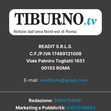
READIT S.R.L.S.
C.F./P.IVA 17489121008
Viale Palmiro Togliatti 1651
00155 ROMA
E-mail:
readitsrls@gmail.com
Redazione:
3889786091
Marketing e Pubblicità:
3387238863