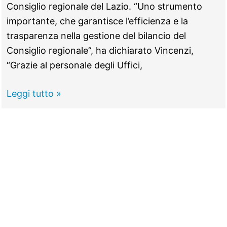
Consiglio regionale del Lazio. “Uno strumento
importante, che garantisce l’efficienza e la
trasparenza nella gestione del bilancio del
Consiglio regionale”, ha dichiarato Vincenzi,
“Grazie al personale degli Uffici,
Spesa
Leggi tutto »
pubblica,
la
Pisana
avrà
un
regolamento
per
la
contabilità