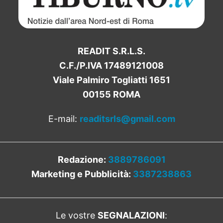
READIT S.R.L.S.
C.F./P.IVA 17489121008
Viale Palmiro Togliatti 1651
00155 ROMA
E-mail:
readitsrls@gmail.com
Redazione:
3889786091
Marketing e Pubblicità:
3387238863
Le vostre
SEGNALAZIONI
: