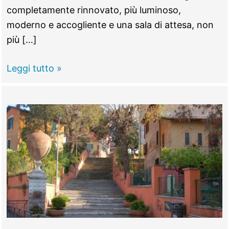
completamente rinnovato, più luminoso,
moderno e accogliente e una sala di attesa, non
più […]
Nuovo
Leggi tutto »
look
per
la
Pisana