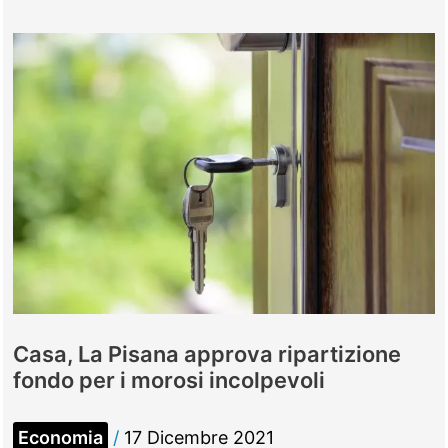
Rivoluzione
green,
investimenti
per
3,4
miliardi
Casa, La Pisana approva ripartizione
fondo per i morosi incolpevoli
Economia
/
17 Dicembre 2021