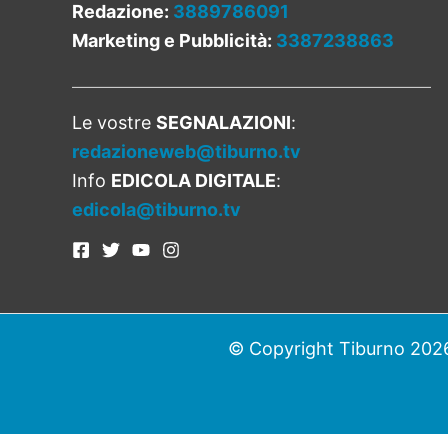
Redazione:
3889786091
Marketing e Pubblicità:
3387238863
Le vostre
SEGNALAZIONI
:
redazioneweb@tiburno.tv
Info
EDICOLA DIGITALE
:
edicola@tiburno.tv
© Copyright Tiburno 2026