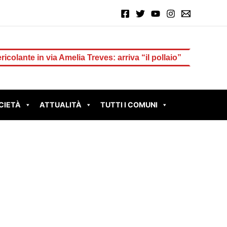
n via Amelia Treves: arriva “il pollaio”
FONTE NUOVA – Di
CIETÀ
ATTUALITÀ
TUTTI I COMUNI