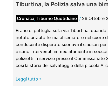
Tiburtina, la Polizia salva una bi
Cronaca
,
Tiburno Quotidiano
/
26 Ottobre 
Erano di pattuglia sulla via Tiburtina, quando
notato un’auto ferma al semaforo nel cuore del
conducente disperato suonava il clacson per 
e sono intervenuti immediatamente in soccor
poliziotti in servizio presso il Commissariato S
così la storia del salvataggio della piccola Ali
ROMA
Leggi tutto »
EST
–
Corsa
contro