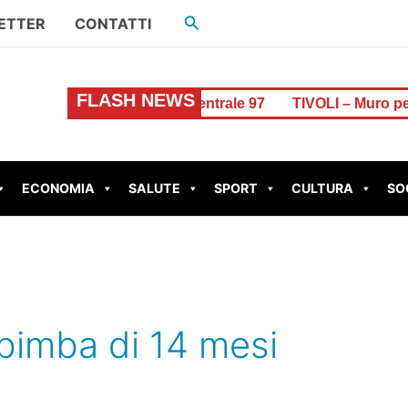
Cerca
ETTER
CONTATTI
FLASH NEWS
o al Gratta e Vinci a Centrale 97
TIVOLI – Muro pericolante i
ECONOMIA
SALUTE
SPORT
CULTURA
SO
 bimba di 14 mesi