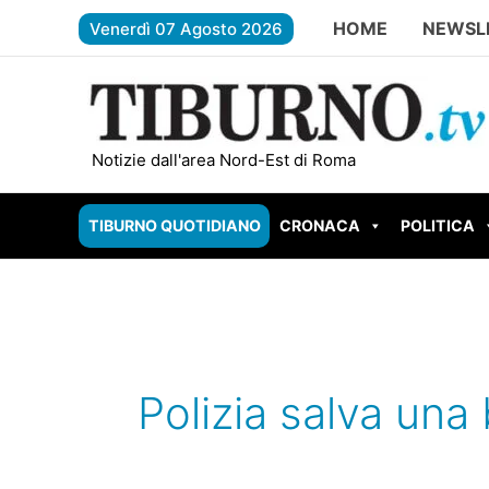
Vai
HOME
NEWSL
Venerdì 07 Agosto 2026
al
contenuto
Colle Fiorito – Vinti 2 milioni di eur
Notizie dall'area Nord-Est di Roma
TIBURNO QUOTIDIANO
CRONACA
POLITICA
Polizia salva una