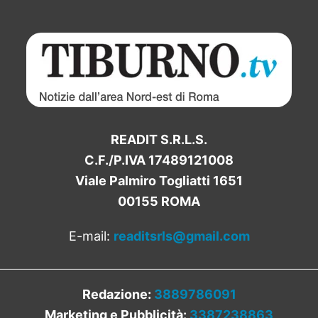
READIT S.R.L.S.
C.F./P.IVA 17489121008
Viale Palmiro Togliatti 1651
00155 ROMA
E-mail:
readitsrls@gmail.com
Redazione:
3889786091
Marketing e Pubblicità:
3387238863