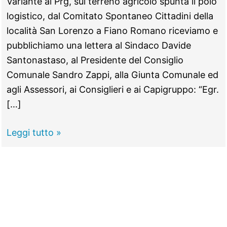
Variante al Prg, sul terreno agricolo spunta il polo
logistico, dal Comitato Spontaneo Cittadini della
località San Lorenzo a Fiano Romano riceviamo e
pubblichiamo una lettera al Sindaco Davide
Santonastaso, al Presidente del Consiglio
Comunale Sandro Zappi, alla Giunta Comunale ed
agli Assessori, ai Consiglieri e ai Capigruppo: “Egr.
[…]
FIANO
Leggi tutto »
ROMANO
–
Polo
logistico
sul
terreno