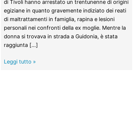
di Tivoli hanno arrestato un trentunenne di origini
egiziane in quanto gravemente indiziato dei reati
di maltrattamenti in famiglia, rapina e lesioni
personali nei confronti della ex moglie. Mentre la
donna si trovava in strada a Guidonia, è stata
raggiunta […]
GUIDONIA
Leggi tutto »
–
Aggredisce
la
ex
in
strada
e
le