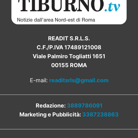
READIT S.R.L.S.
C.F./P.IVA 17489121008
Viale Palmiro Togliatti 1651
00155 ROMA
E-mail:
readitsrls@gmail.com
Redazione:
3889786091
Marketing e Pubblicità:
3387238863