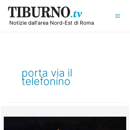
Vai
al
contenuto
Notizie dall'area Nord-Est di Roma
porta via il
telefonino