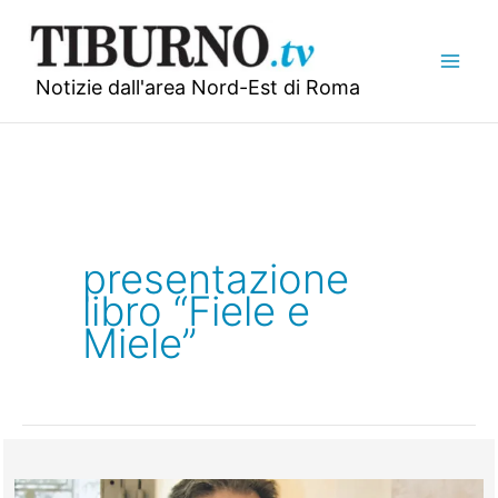
Vai
al
contenuto
Notizie dall'area Nord-Est di Roma
presentazione
libro “Fiele e
Miele”