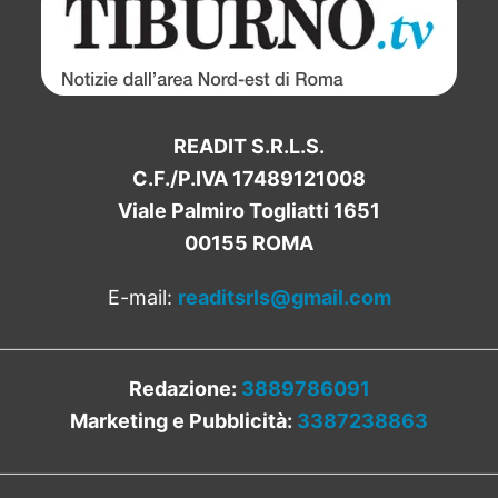
READIT S.R.L.S.
C.F./P.IVA 17489121008
Viale Palmiro Togliatti 1651
00155 ROMA
E-mail:
readitsrls@gmail.com
Redazione:
3889786091
Marketing e Pubblicità:
3387238863