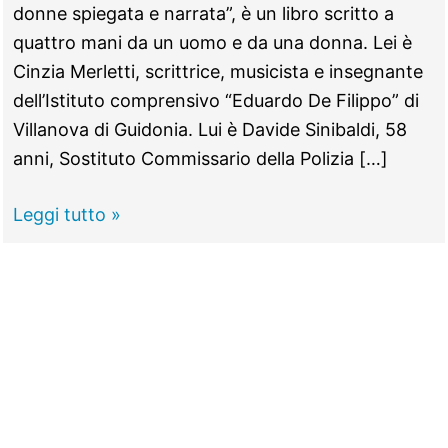
donne spiegata e narrata”, è un libro scritto a
quattro mani da un uomo e da una donna. Lei è
Cinzia Merletti, scrittrice, musicista e insegnante
dell’Istituto comprensivo “Eduardo De Filippo” di
Villanova di Guidonia. Lui è Davide Sinibaldi, 58
anni, Sostituto Commissario della Polizia […]
MARCELLINA
Leggi tutto »
–
“Fiele
e
Miele”,
il
cacciatore
di
orchi