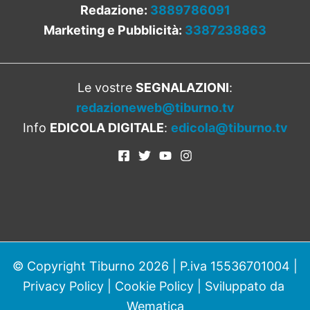
Redazione:
3889786091
Marketing e Pubblicità:
3387238863
Le vostre
SEGNALAZIONI
:
redazioneweb@tiburno.tv
Info
EDICOLA DIGITALE
:
edicola@tiburno.tv
© Copyright Tiburno 2026 | P.iva 15536701004 |
Privacy Policy
|
Cookie Policy
| Sviluppato da
Wematica