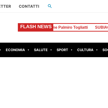
Cerca
ETTER
CONTATTI
FLASH NEWS
spaccia alla stazione Palmiro Togliatti
SUBIACO – Scout
ECONOMIA
SALUTE
SPORT
CULTURA
SO