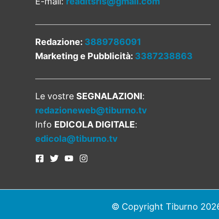
E-mail:
readitsrls@gmail.com
Redazione:
3889786091
Marketing e Pubblicità:
3387238863
Le vostre
SEGNALAZIONI
:
redazioneweb@tiburno.tv
Info
EDICOLA DIGITALE
:
edicola@tiburno.tv
© Copyright Tiburno 2026