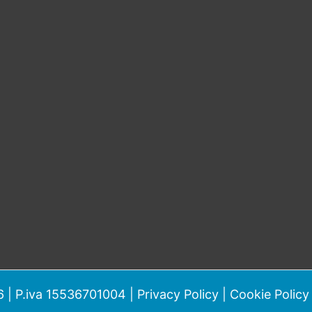
 | P.iva 15536701004 |
Privacy Policy
|
Cookie Policy