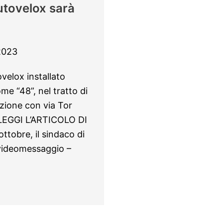
utovelox sarà
2023
velox installato
me “48”, nel tratto di
zione con via Tor
 LEGGI L’ARTICOLO DI
tobre, il sindaco di
videomessaggio –