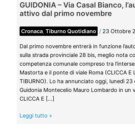
GUIDONIA – Via Casal Bianco, l’a
attivo dal primo novembre
Cronaca
,
Tiburno Quotidiano
/
23 Ottobre 
Dal primo novembre entrerà in funzione l’auto
sulla strada provinciale 28 bis, meglio nota co
competenza comunale compreso tra l’interse
Mastorta e il ponte di viale Roma (CLICCA E
TIBURNO). Lo ha annunciato oggi, lunedì 23 ot
Guidonia Montecelio Mauro Lombardo in un 
CLICCA E […]
GUIDONIA
Leggi tutto »
–
Via