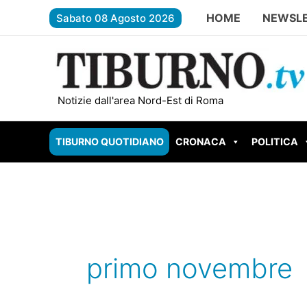
Vai
HOME
NEWSL
Sabato 08 Agosto 2026
al
contenuto
ROMA EST – Il giardiniere gambiano 
Notizie dall'area Nord-Est di Roma
TIBURNO QUOTIDIANO
CRONACA
POLITICA
primo novembre