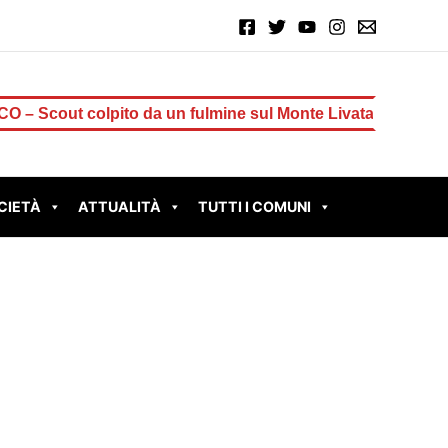
 colpito da un fulmine sul Monte Livata: è grave
TIVOLI
CIETÀ
ATTUALITÀ
TUTTI I COMUNI