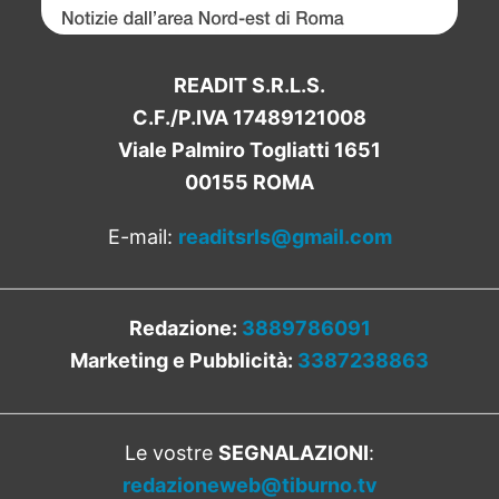
READIT S.R.L.S.
C.F./P.IVA 17489121008
Viale Palmiro Togliatti 1651
00155 ROMA
E-mail:
readitsrls@gmail.com
Redazione:
3889786091
Marketing e Pubblicità:
3387238863
Le vostre
SEGNALAZIONI
:
redazioneweb@tiburno.tv