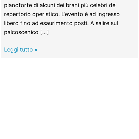
pianoforte di alcuni dei brani più celebri del
repertorio operistico. L’evento è ad ingresso
libero fino ad esaurimento posti. A salire sul
palcoscenico […]
TIVOLI
Leggi tutto »
–
Il
Teatro
dell’Opera
al
Giuseppetti:
ingresso
gratuito