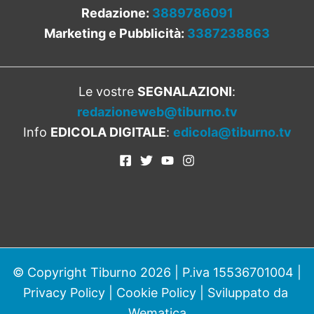
Redazione:
3889786091
Marketing e Pubblicità:
3387238863
Le vostre
SEGNALAZIONI
:
redazioneweb@tiburno.tv
Info
EDICOLA DIGITALE
:
edicola@tiburno.tv
© Copyright Tiburno 2026 | P.iva 15536701004 |
Privacy Policy
|
Cookie Policy
| Sviluppato da
Wematica