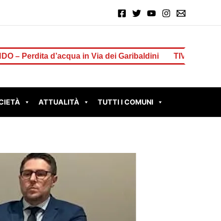
a in Via dei Garibaldini
TIVOLI – Il sindaco Innocenzi
CIETÀ
ATTUALITÀ
TUTTI I COMUNI