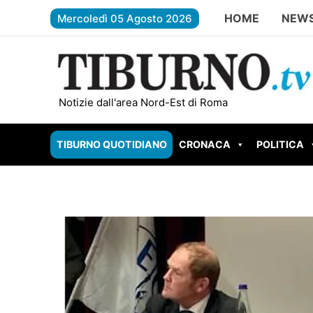
Vai
HOME
NEWS
Mercoledì 05 Agosto 2026
al
contenuto
GUIDONIA BRUCIA ANCORA: nuovo incendio in 
Notizie dall'area Nord-Est di Roma
TIBURNO QUOTIDIANO
CRONACA
POLITICA