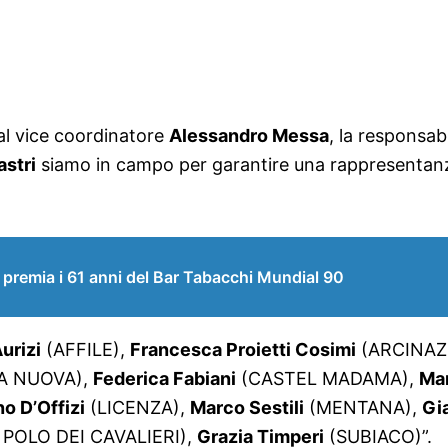
 al vice coordinatore
Alessandro Messa
, la responsabi
astri
siamo in campo per garantire una rappresentanza d
i premia i 61 anni del Bar Tabacchi Mundial 90
urizi
(AFFILE),
Francesca Proietti Cosimi
(ARCINA
A NUOVA),
Federica Fabiani
(CASTEL MADAMA),
Ma
o D’Offizi
(LICENZA),
Marco Sestili
(MENTANA),
Gi
POLO DEI CAVALIERI),
Grazia Timperi
(SUBIACO)”.