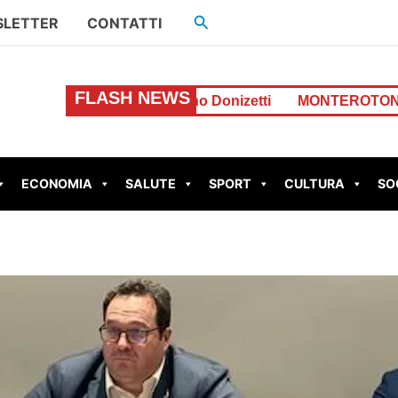
Cerca
LETTER
CONTATTI
FLASH NEWS
Via Gaetano Donizetti
MONTEROTONDO – Perdita d’acqu
ECONOMIA
SALUTE
SPORT
CULTURA
SO