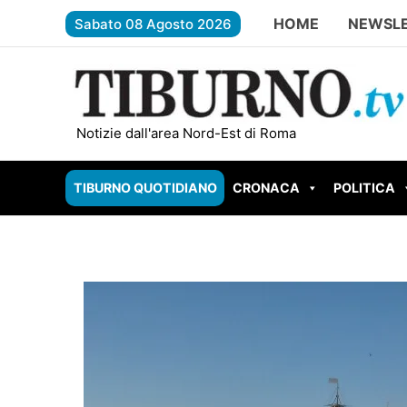
Vai
HOME
NEWSL
Sabato 08 Agosto 2026
al
contenuto
TIVOLI – Torna la Festa Patronale di San Lorenz
Notizie dall'area Nord-Est di Roma
TIBURNO QUOTIDIANO
CRONACA
POLITICA