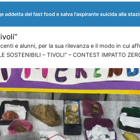
e addetta del fast food e salva l'aspirante suicida alla staz
ivoli”
nti e alunni, per la sua rilevanza e il modo in cui af
UOLE SOSTENIBILI – TIVOLI” – CONTEST IMPATTO ZER