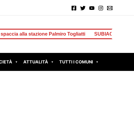
ne Palmiro Togliatti
SUBIACO – Scout colpito da un fulm
CIETÀ
ATTUALITÀ
TUTTI I COMUNI