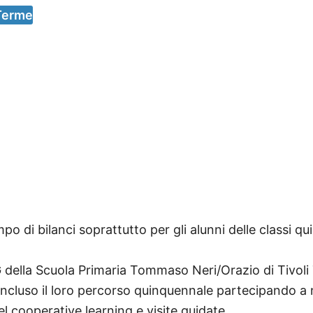
 Terme
o di bilanci soprattutto per gli alunni delle classi qu
 e G della Scuola Primaria Tommaso Neri/Orazio di Tivoli
cluso il loro percorso quinquennale partecipando a nu
l cooperative learning e visite guidate.