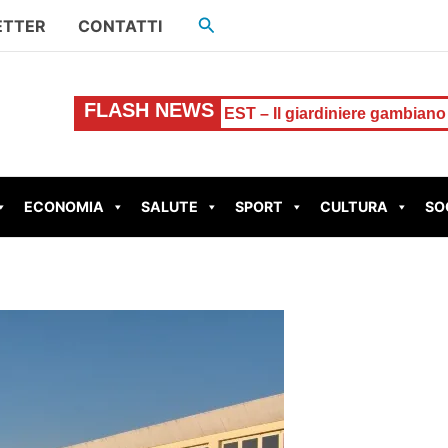
Cerca
ETTER
CONTATTI
FLASH NEWS
o
ROMA EST – Il giardiniere gambiano spaccia alla stazio
ECONOMIA
SALUTE
SPORT
CULTURA
SO