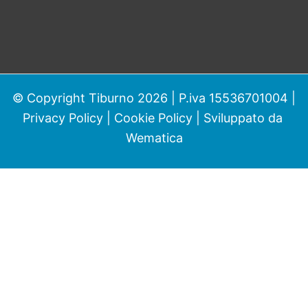
© Copyright Tiburno 2026 | P.iva 15536701004 |
Privacy Policy
|
Cookie Policy
| Sviluppato da
Wematica