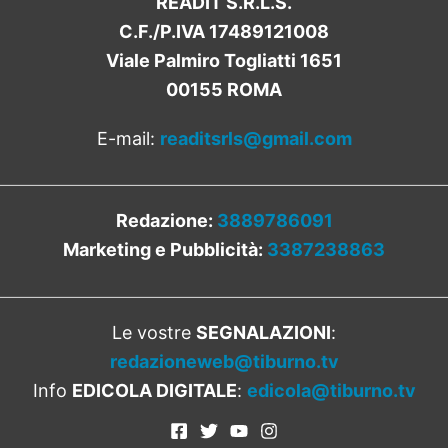
READIT S.R.L.S.
C.F./P.IVA 17489121008
Viale Palmiro Togliatti 1651
00155 ROMA
E-mail:
readitsrls@gmail.com
Redazione:
3889786091
Marketing e Pubblicità:
3387238863
Le vostre
SEGNALAZIONI
:
redazioneweb@tiburno.tv
Info
EDICOLA DIGITALE
:
edicola@tiburno.tv