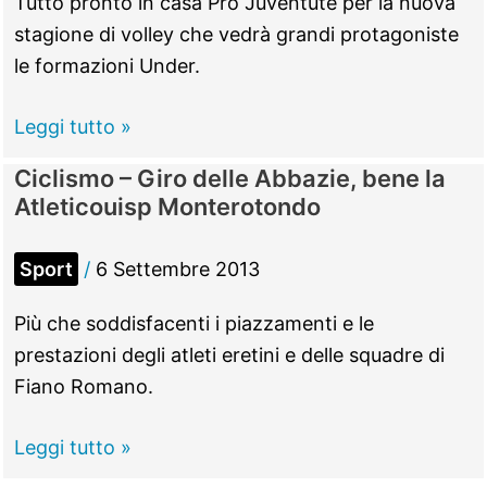
Tutto pronto in casa Pro Juventute per la nuova
ricordo
stagione di volley che vedrà grandi protagoniste
di
le formazioni Under.
Massimo
Gili
Pallavolo:
Leggi tutto »
Prosegue
Ciclismo – Giro delle Abbazie, bene la
la
Atleticouisp Monterotondo
linea
verde
Sport
/
6 Settembre 2013
della
Pro
Più che soddisfacenti i piazzamenti e le
Juventute
prestazioni degli atleti eretini e delle squadre di
Fiano Romano.
Ciclismo
Leggi tutto »
–