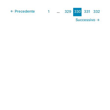
Giro
←
Precedente
1
…
329
330
331
332
delle
Abbazie,
Successivo
→
bene
la
Atleticouisp
Monterotondo