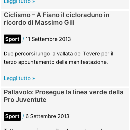
Calcio
Leggi tutto »
4
a
Ciclismo – A Fiano il cicloraduno in
a
5,
ricordo di Massimo Gili
2
la
Fortitudo
Sport
/
11 Settembre 2013
inizia
con
Due percorsi lungo la vallata del Tevere per il
un
terzo appuntamento della manifestazione.
successo:
3-
Ciclismo
Leggi tutto »
0
–
Pallavolo: Prosegue la linea verde della
al
A
Pro Juventute
Colli
Fiano
Albani
il
Sport
/
6 Settembre 2013
cicloraduno
in