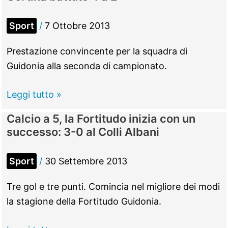
serie
–
A
L’Energheia
Sport
/
7 Ottobre 2013
presenta
il
Prestazione convincente per la squadra di
nuovo
Guidonia alla seconda di campionato.
coach
Luca
Calcio
Leggi tutto »
Cataldi
a
Calcio a 5, la Fortitudo inizia con un
5,
successo: 3-0 al Colli Albani
bene
la
Sport
/
30 Settembre 2013
Fortitudo
in
Tre gol e tre punti. Comincia nel migliore dei modi
trasferta.
la stagione della Fortitudo Guidonia.
Cortina
battuto