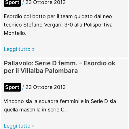
Sport
/
23 Ottobre 2013
Esordio col botto per il team guidato dal neo
tecnico Stefano Vergari: 3-0 alla Polisportiva
Montello.
Pallavolo:
Leggi tutto »
Serie
Pallavolo: Serie D femm. – Esordio ok
D
per il Villalba Palombara
femm.
–
Sport
/
23 Ottobre 2013
Tutto
facile
Vincono sia la squadra femminile in Serie D sia
per
quella maschila in serie C.
l’Andrea
Doria
Pallavolo:
Leggi tutto »