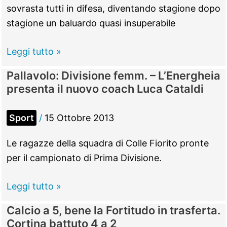
giornata
sovrasta tutti in difesa, diventando stagione dopo
delle
stagione un baluardo quasi insuperabile
squadre
del
Andrea
Leggi tutto »
nord-
Fraghì,
Pallavolo: Divisione femm. – L’Energheia
est
difensore
presenta il nuovo coach Luca Cataldi
che
si
Sport
/
15 Ottobre 2013
ispira
a
Le ragazze della squadra di Colle Fiorito pronte
Nesta
per il campionato di Prima Divisione.
e
che
Pallavolo:
Leggi tutto »
sogna
Divisione
Calcio a 5, bene la Fortitudo in trasferta.
la
femm.
Cortina battuto 4 a 2