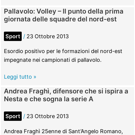
Serie
Pallavolo: Volley – Il punto della prima
D
giornata delle squadre del nord-est
femm.
–
Sport
/
23 Ottobre 2013
Esordio
ok
Esordio positivo per le formazioni del nord-est
per
impegnate nei campionati di pallavolo.
il
Villalba
Pallavolo:
Leggi tutto »
Palombara
Volley
Andrea Fraghì, difensore che si ispira a
–
Nesta e che sogna la serie A
Il
punto
Sport
/
23 Ottobre 2013
della
prima
Andrea Fraghì 25enne di Sant’Angelo Romano,