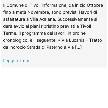
Il Comune di Tivoli informa che, da inizio Ottobre
fino a metà Novembre, sono previsti i lavori di
asfaltatura a Villa Adriana. Successivamente si
darà avvio ai piani ripristino previsti a Tivoli
Terme. Il programma dei lavori, in ordine
cronologico, è il seguente: • Via Lucania – Tratto
da incrocio Strada di Paterno a Via […]
TIVOLI
Leggi tutto »
–
Strade
sicure,
si
asfaltano
11