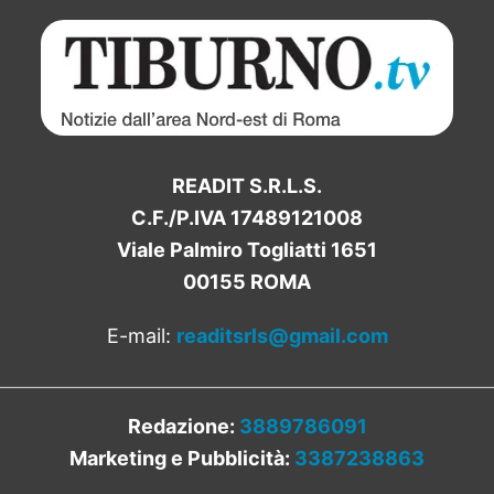
READIT S.R.L.S.
C.F./P.IVA 17489121008
Viale Palmiro Togliatti 1651
00155 ROMA
E-mail:
readitsrls@gmail.com
Redazione:
3889786091
Marketing e Pubblicità:
3387238863