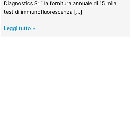
Diagnostics Srl” la fornitura annuale di 15 mila
test di immunofluorescenza […]
TIVOLI -
Leggi tutto »
Covid,
70
mila
euro
per
acquistare
15
mila
tamponi