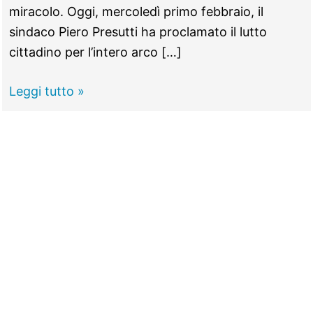
miracolo. Oggi, mercoledì primo febbraio, il
sindaco Piero Presutti ha proclamato il lutto
cittadino per l’intero arco […]
FONTE
Leggi tutto »
NUOVA -
Strage
di
via
Nomentana,
due
giorni
di
lutto
cittadino