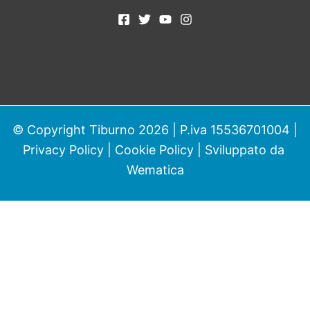
© Copyright Tiburno 2026 | P.iva 15536701004 |
Privacy Policy
|
Cookie Policy
| Sviluppato da
Wematica