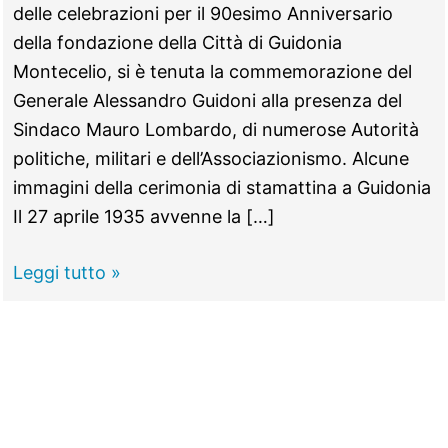
delle celebrazioni per il 90esimo Anniversario
della fondazione della Città di Guidonia
Montecelio, si è tenuta la commemorazione del
Generale Alessandro Guidoni alla presenza del
Sindaco Mauro Lombardo, di numerose Autorità
politiche, militari e dell’Associazionismo. Alcune
immagini della cerimonia di stamattina a Guidonia
Il 27 aprile 1935 avvenne la […]
GUIDONIA
Leggi tutto »
–
Omaggio
al
Generale
Guidoni
per