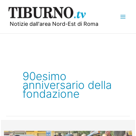
Vai
al
contenuto
Notizie dall'area Nord-Est di Roma
90esimo
anniversario della
fondazione