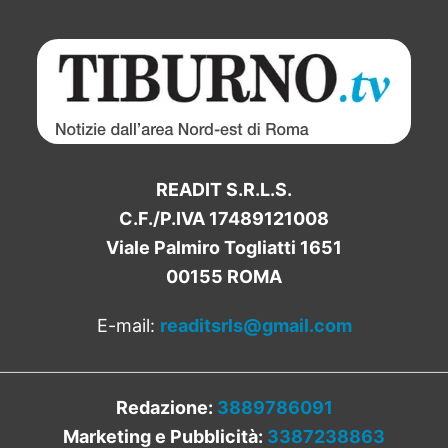
READIT S.R.L.S.
C.F./P.IVA 17489121008
Viale Palmiro Togliatti 1651
00155 ROMA
E-mail:
readitsrls@gmail.com
Redazione:
3889786091
Marketing e Pubblicità:
3387238863