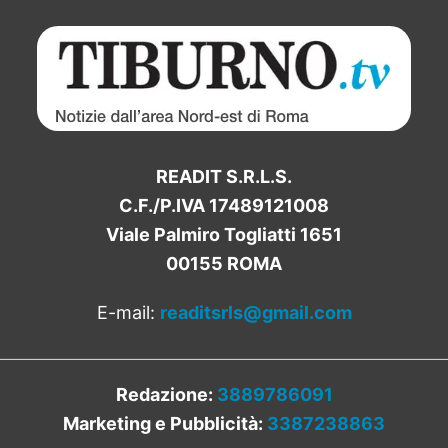
READIT S.R.L.S.
C.F./P.IVA 17489121008
Viale Palmiro Togliatti 1651
00155 ROMA
E-mail:
readitsrls@gmail.com
Redazione:
3889786091
Marketing e Pubblicità:
3387238863