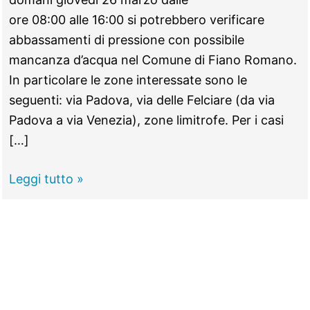
ore 08:00 alle 16:00 si potrebbero verificare
abbassamenti di pressione con possibile
mancanza d’acqua nel Comune di Fiano Romano.
In particolare le zone interessate sono le
seguenti: via Padova, via delle Felciare (da via
Padova a via Venezia), zone limitrofe. Per i casi
[…]
FIANO
Leggi tutto »
ROMANO
–
Domani
abbassamenti
di
pressione