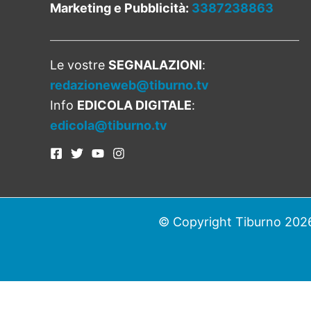
Marketing e Pubblicità:
3387238863
Le vostre
SEGNALAZIONI
:
redazioneweb@tiburno.tv
Info
EDICOLA DIGITALE
:
edicola@tiburno.tv
© Copyright Tiburno 2026