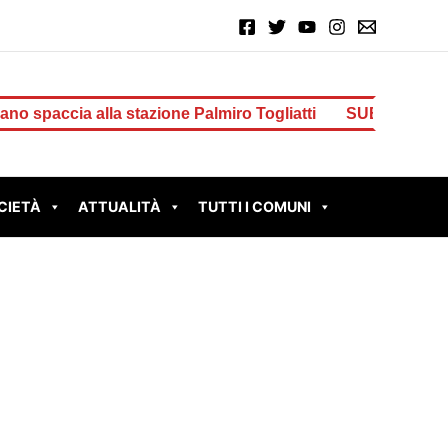
ia alla stazione Palmiro Togliatti
SUBIACO – Scout colpi
CIETÀ
ATTUALITÀ
TUTTI I COMUNI