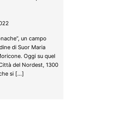
022
monache”, un campo
rdine di Suor Maria
Moricone. Oggi su quel
 Città del Nordest, 1300
he si […]