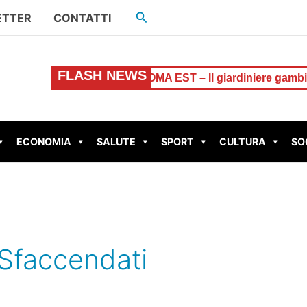
Cerca
ETTER
CONTATTI
FLASH NEWS
di San Lorenzo
ROMA EST – Il giardiniere gambiano spacc
ECONOMIA
SALUTE
SPORT
CULTURA
SO
Sfaccendati