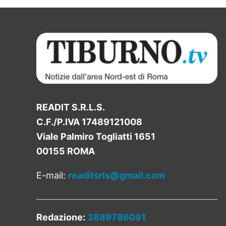
READIT S.R.L.S.
C.F./P.IVA 17489121008
Viale Palmiro Togliatti 1651
00155 ROMA
E-mail:
readitsrls@gmail.com
Redazione:
3889786091