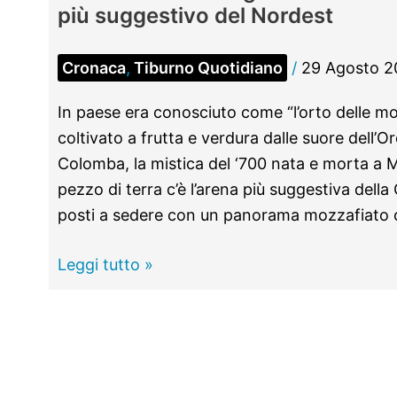
più suggestivo del Nordest
Cronaca
,
Tiburno Quotidiano
/
29 Agosto 2
In paese era conosciuto come “l’orto delle 
coltivato a frutta e verdura dalle suore dell’O
Colomba, la mistica del ‘700 nata e morta a 
pezzo di terra c’è l’arena più suggestiva della
posti a sedere con un panorama mozzafiato c
MORICONE
Leggi tutto »
–
Inaugurato
l’Anfiteatro
Savelli,
è