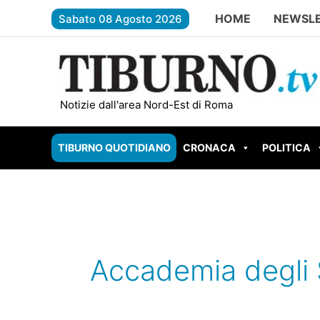
Vai
HOME
NEWSL
Sabato 08 Agosto 2026
al
contenuto
TIVOLI – Torna la Festa Patronale 
Notizie dall'area Nord-Est di Roma
TIBURNO QUOTIDIANO
CRONACA
POLITICA
Accademia degli 