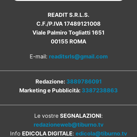
READIT S.R.L.S.
C.F./P.IVA 17489121008
Viale Palmiro Togliatti 1651
00155 ROMA
E-mail:
readitsrls@gmail.com
Redazione:
3889786091
Marketing e Pubblicità:
3387238863
Le vostre
SEGNALAZIONI
:
redazioneweb@tiburno.tv
Info
EDICOLA DIGITALE
:
edicola@tiburno.tv