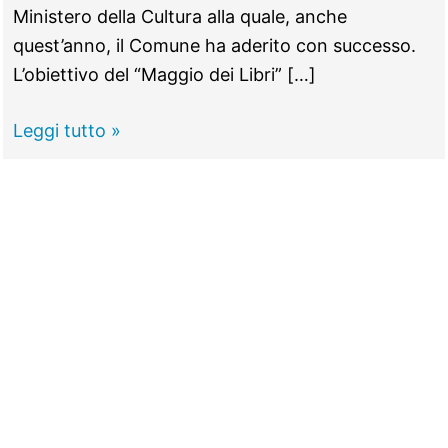
Ministero della Cultura alla quale, anche
quest’anno, il Comune ha aderito con successo.
L’obiettivo del “Maggio dei Libri” […]
TIVOLI
Leggi tutto »
–
Arriva
“TivoLibri”,
un
mese
di
eventi
culturali
per
il