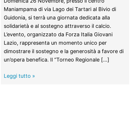
Domenica 26 Novembre, presso il centro
Maniampama di via Lago dei Tartari al Bivio di
Guidonia, si terrà una giornata dedicata alla
solidarietà e al sostegno attraverso il calcio.
L’evento, organizzato da Forza Italia Giovani
Lazio, rappresenta un momento unico per
dimostrare il sostegno e la generosità a favore di
un’opera benefica. Il “Torneo Regionale […]
GUIDONIA
Leggi tutto »
–
Calcio
e
Solidarietà,
100
“azzurri”