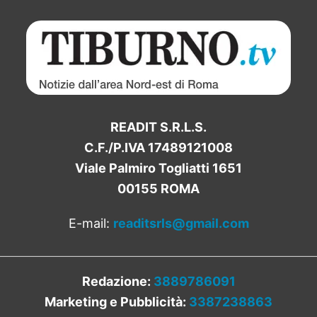
READIT S.R.L.S.
C.F./P.IVA 17489121008
Viale Palmiro Togliatti 1651
00155 ROMA
E-mail:
readitsrls@gmail.com
Redazione:
3889786091
Marketing e Pubblicità:
3387238863