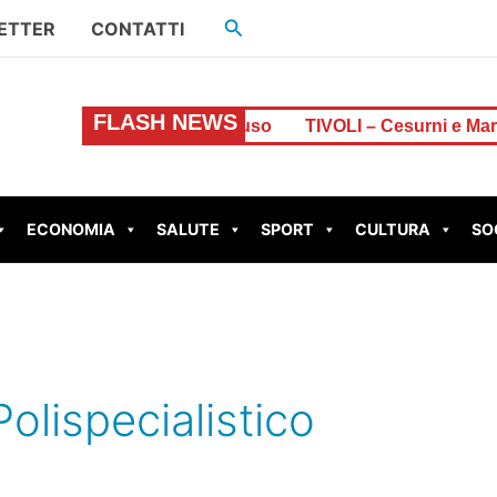
Cerca
ETTER
CONTATTI
FLASH NEWS
ne di euro, resta chiuso
TIVOLI – Cesurni e Martellona
ECONOMIA
SALUTE
SPORT
CULTURA
SO
olispecialistico