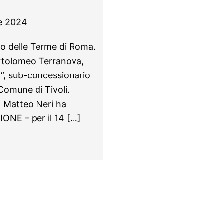
e 2024
no delle Terme di Roma.
artolomeo Terranova,
l”, sub-concessionario
 Comune di Tivoli.
ca Matteo Neri ha
NE – per il 14 […]