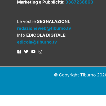
Marketing e Pubblicità:
3387238863
Le vostre
SEGNALAZIONI
:
redazioneweb@tiburno.tv
Info
EDICOLA DIGITALE
:
edicola@tiburno.tv
© Copyright Tiburno 2026