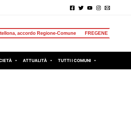
, accordo Regione-Comune
FREGENE – Accoltella il padre
CIETÀ
ATTUALITÀ
TUTTI I COMUNI