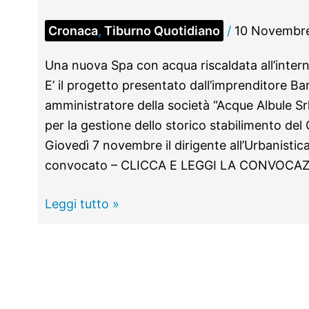
Cronaca
,
Tiburno Quotidiano
/
10 Novembr
Una nuova Spa con acqua riscaldata all’inter
E’ il progetto presentato dall’imprenditore B
amministratore della società “Acque Albule Sr
per la gestione dello storico stabilimento del
Giovedì 7 novembre il dirigente all’Urbanisti
convocato – CLICCA E LEGGI LA CONVOCAZIO
TIVOLI
Leggi tutto »
–
Una
nuova
Spa
con