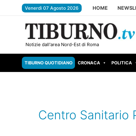
Vai
HOME
NEWSL
Venerdì 07 Agosto 2026
al
contenuto
TIVOLI – Parco Begozzi da un milio
Notizie dall'area Nord-Est di Roma
TIBURNO QUOTIDIANO
CRONACA
POLITICA
Centro Sanitario P