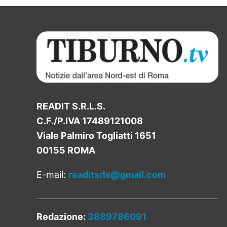
READIT S.R.L.S.
C.F./P.IVA 17489121008
Viale Palmiro Togliatti 1651
00155 ROMA
E-mail:
readitsrls@gmail.com
Redazione:
3889786091