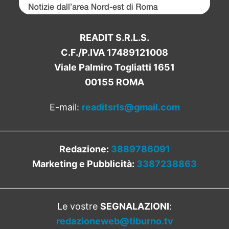
READIT S.R.L.S.
C.F./P.IVA 17489121008
Viale Palmiro Togliatti 1651
00155 ROMA
E-mail:
readitsrls@gmail.com
Redazione:
3889786091
Marketing e Pubblicità:
3387238863
Le vostre
SEGNALAZIONI
:
redazioneweb@tiburno.tv