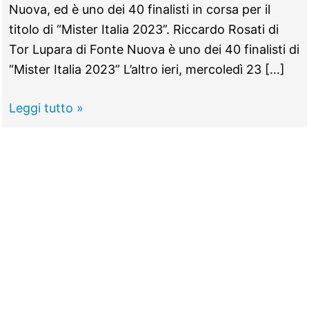
Nuova, ed è uno dei 40 finalisti in corsa per il
titolo di “Mister Italia 2023”. Riccardo Rosati di
Tor Lupara di Fonte Nuova è uno dei 40 finalisti di
“Mister Italia 2023” L’altro ieri, mercoledì 23 […]
FONTE
Leggi tutto »
NUOVA -
“Mister
Italia”,
Riccardo
Rosati
conquista
la
finale