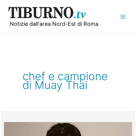
Vai
al
contenuto
Notizie dall'area Nord-Est di Roma
chef e campione
di Muay Thai