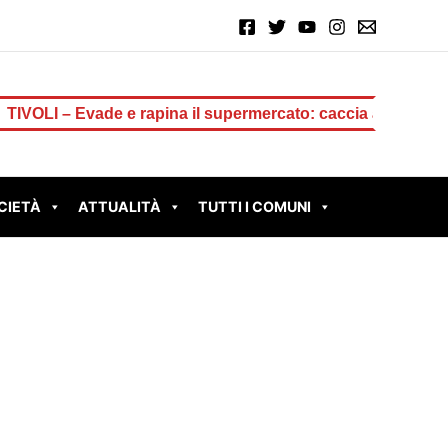
Evade e rapina il supermercato: caccia alla ladra di uova d
CIETÀ
ATTUALITÀ
TUTTI I COMUNI