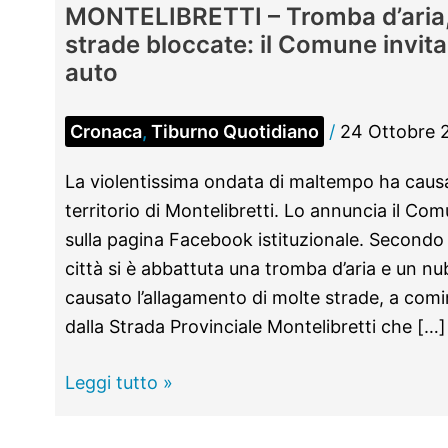
MONTELIBRETTI – Tromba d’aria,
strade bloccate: il Comune invita
auto
Cronaca
,
Tiburno Quotidiano
/
24 Ottobre 
La violentissima ondata di maltempo ha causa
territorio di Montelibretti. Lo annuncia il Com
sulla pagina Facebook istituzionale. Secondo 
città si è abbattuta una tromba d’aria e un n
causato l’allagamento di molte strade, a comin
dalla Strada Provinciale Montelibretti che […]
MONTELIBRETTI
Leggi tutto »
–
Tromba