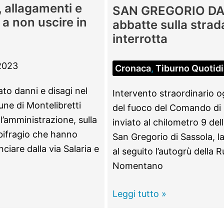
 allagamenti e
SAN GREGORIO DA 
 a non uscire in
abbatte sulla strad
interrotta
2023
Cronaca
,
Tiburno Quotid
to danni e disagi nel
Intervento straordinario ogg
une di Montelibretti
del fuoco del Comando di R
l’amministrazione, sulla
inviato al chilometro 9 dell
ubifragio che hanno
San Gregorio di Sassola, l
ciare dalla via Salaria e
al seguito l’autogrù della
Nomentano
SAN
Leggi tutto »
GREGORIO
DA