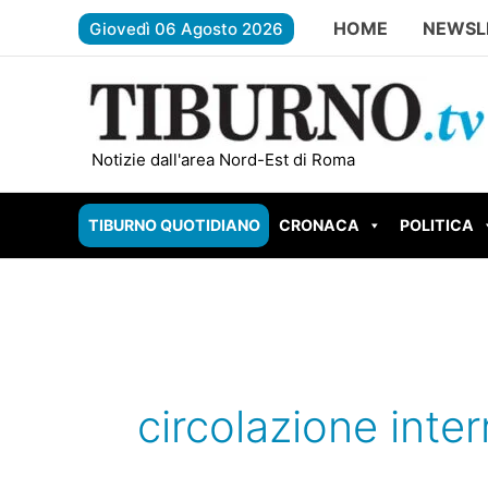
Vai
HOME
NEWSL
Giovedì 06 Agosto 2026
al
contenuto
ROMA – Rebibbia, inaugurata l’aula di
Notizie dall'area Nord-Est di Roma
TIBURNO QUOTIDIANO
CRONACA
POLITICA
circolazione inter