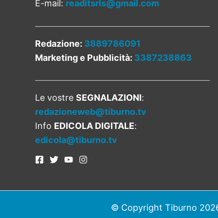
E-mail:
readitsrls@gmail.com
Redazione:
3889786091
Marketing e Pubblicità:
3387238863
Le vostre
SEGNALAZIONI
:
redazioneweb@tiburno.tv
Info
EDICOLA DIGITALE
:
edicola@tiburno.tv
© Copyright Tiburno 2026