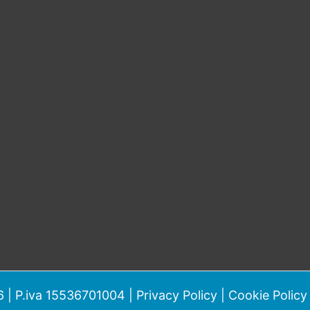
 | P.iva 15536701004 |
Privacy Policy
|
Cookie Policy