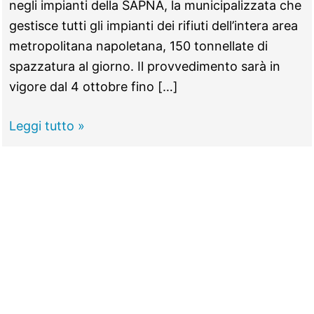
negli impianti della SAPNA, la municipalizzata che
gestisce tutti gli impianti dei rifiuti dell’intera area
metropolitana napoletana, 150 tonnellate di
spazzatura al giorno. Il provvedimento sarà in
vigore dal 4 ottobre fino […]
Emergenza
Leggi tutto »
rifiuti,
Napoli
in
soccorso
della
Capitale