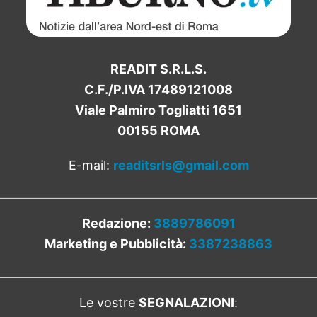
READIT S.R.L.S.
C.F./P.IVA 17489121008
Viale Palmiro Togliatti 1651
00155 ROMA
E-mail:
readitsrls@gmail.com
Redazione:
3889786091
Marketing e Pubblicità:
3387238863
Le vostre
SEGNALAZIONI
: