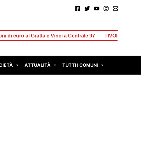
ro al Gratta e Vinci a Centrale 97
TIVOLI – Muro pericolante
CIETÀ
ATTUALITÀ
TUTTI I COMUNI