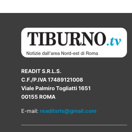
READIT S.R.L.S.
C.F./P.IVA 17489121008
Viale Palmiro Togliatti 1651
00155 ROMA
E-mail:
readitsrls@gmail.com