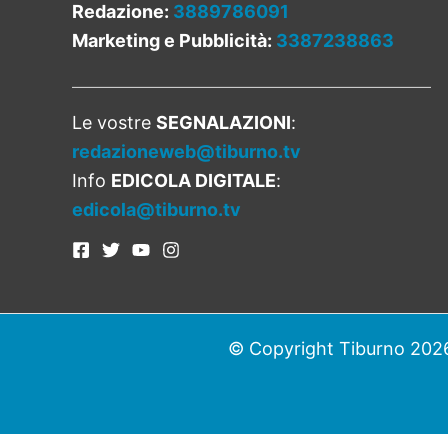
Redazione:
3889786091
Marketing e Pubblicità:
3387238863
Le vostre
SEGNALAZIONI
:
redazioneweb@tiburno.tv
Info
EDICOLA DIGITALE
:
edicola@tiburno.tv
© Copyright Tiburno 2026