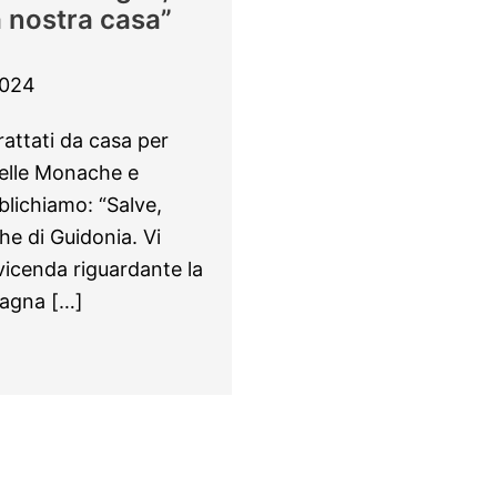
a nostra casa”
2024
rattati da casa per
 Delle Monache e
lichiamo: “Salve,
e di Guidonia. Vi
vicenda riguardante la
pagna […]