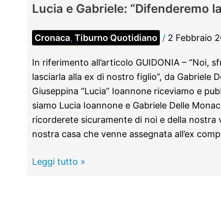
Lucia e Gabriele: “Difenderemo l
Cronaca
,
Tiburno Quotidiano
/
2 Febbraio 
In riferimento all’articolo GUIDONIA – “Noi, sf
lasciarla alla ex di nostro figlio”, da Gabriele
Giuseppina “Lucia” Ioannone riceviamo e pubb
siamo Lucia Ioannone e Gabriele Delle Monach
ricorderete sicuramente di noi e della nostra 
nostra casa che venne assegnata all’ex com
GUIDONIA
Leggi tutto »
–
Anziani
sfrattati
dalla