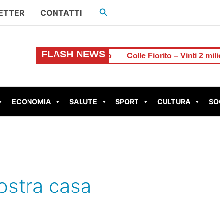
Cerca
ETTER
CONTATTI
FLASH NEWS
una lite per il denaro
Colle Fiorito – Vinti 2 milioni di eu
ECONOMIA
SALUTE
SPORT
CULTURA
SO
ostra casa