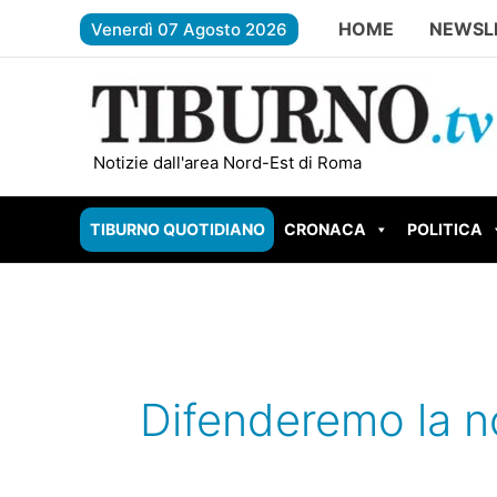
Vai
HOME
NEWSL
Venerdì 07 Agosto 2026
al
contenuto
FREGENE – Accoltella il padre dopo 
Notizie dall'area Nord-Est di Roma
TIBURNO QUOTIDIANO
CRONACA
POLITICA
Difenderemo la n