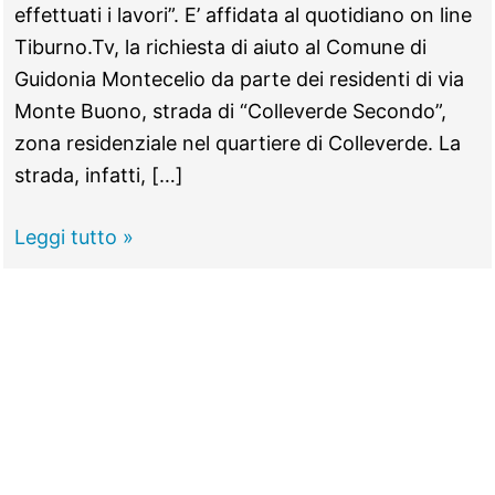
effettuati i lavori”. E’ affidata al quotidiano on line
Tiburno.Tv, la richiesta di aiuto al Comune di
Guidonia Montecelio da parte dei residenti di via
Monte Buono, strada di “Colleverde Secondo”,
zona residenziale nel quartiere di Colleverde. La
strada, infatti, […]
GUIDONIA -
Leggi tutto »
I
tombini
sprofondano,
strada
chiusa:
residenti
sequestrati
in