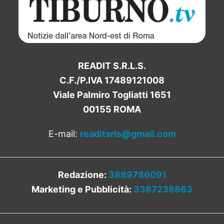
READIT S.R.L.S.
C.F./P.IVA 17489121008
Viale Palmiro Togliatti 1651
00155 ROMA
E-mail:
readitsrls@gmail.com
Redazione:
3889786091
Marketing e Pubblicità:
3387238863