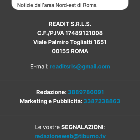
READIT S.R.L.S.
C.F./P.IVA 17489121008
Viale Palmiro Togliatti 1651
00155 ROMA
E-mail:
readitsrls@gmail.com
Redazione:
3889786091
Marketing e Pubblicità:
3387238863
Le vostre
SEGNALAZIONI
:
redazioneweb@tiburno.tv