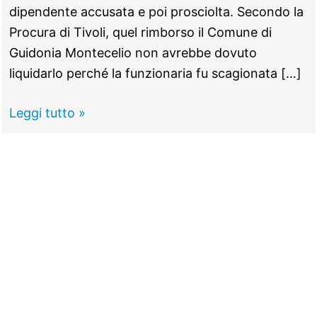
dipendente accusata e poi prosciolta. Secondo la
Procura di Tivoli, quel rimborso il Comune di
Guidonia Montecelio non avrebbe dovuto
liquidarlo perché la funzionaria fu scagionata […]
GUIDONIA
Leggi tutto »
–
Spese
legali
al
difensore
della
funzionaria,
non
fu