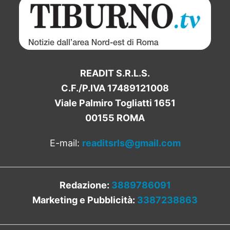
READIT S.R.L.S.
C.F./P.IVA 17489121008
Viale Palmiro Togliatti 1651
00155 ROMA
E-mail:
readitsrls@gmail.com
Redazione:
3889786091
Marketing e Pubblicità:
3387238863