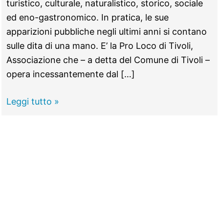
turistico, culturale, naturalistico, storico, sociale
ed eno-gastronomico. In pratica, le sue
apparizioni pubbliche negli ultimi anni si contano
sulle dita di una mano. E’ la Pro Loco di Tivoli,
Associazione che – a detta del Comune di Tivoli –
opera incessantemente dal […]
TIVOLI
Leggi tutto »
–
Pro
Loco
a
numero
chiuso,
le
associazioni