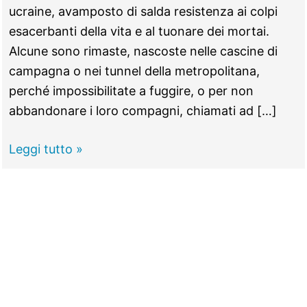
ucraine, avamposto di salda resistenza ai colpi
esacerbanti della vita e al tuonare dei mortai.
Alcune sono rimaste, nascoste nelle cascine di
campagna o nei tunnel della metropolitana,
perché impossibilitate a fuggire, o per non
abbandonare i loro compagni, chiamati ad […]
8
Leggi tutto »
marzo
2022.
Le
donne
resistono,
senza
confini