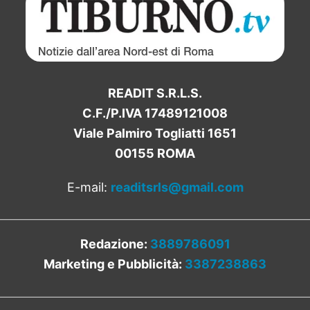
READIT S.R.L.S.
C.F./P.IVA 17489121008
Viale Palmiro Togliatti 1651
00155 ROMA
E-mail:
readitsrls@gmail.com
Redazione:
3889786091
Marketing e Pubblicità:
3387238863