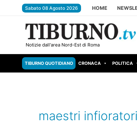
Vai
HOME
NEWSL
Sabato 08 Agosto 2026
al
contenuto
TIVOLI – Parco Begozzi da un mili
Notizie dall'area Nord-Est di Roma
TIBURNO QUOTIDIANO
CRONACA
POLITICA
maestri infiorator