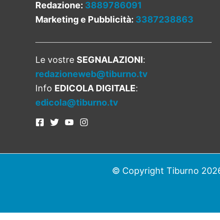
Redazione:
3889786091
Marketing e Pubblicità:
3387238863
Le vostre
SEGNALAZIONI
:
redazioneweb@tiburno.tv
Info
EDICOLA DIGITALE
:
edicola@tiburno.tv
© Copyright Tiburno 2026