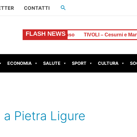
Cerca
ETTER
CONTATTI
FLASH NEWS
one di euro, resta chiuso
TIVOLI – Cesurni e Martellon
ECONOMIA
SALUTE
SPORT
CULTURA
SO
i a Pietra Ligure