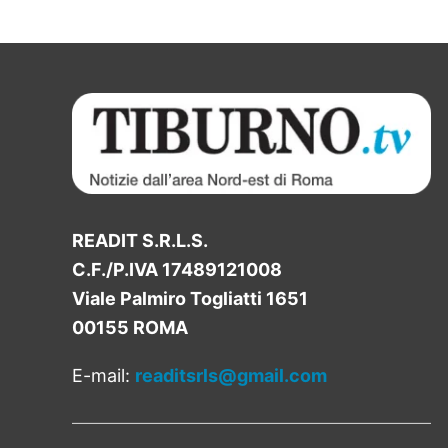
READIT S.R.L.S.
C.F./P.IVA 17489121008
Viale Palmiro Togliatti 1651
00155 ROMA
E-mail:
readitsrls@gmail.com