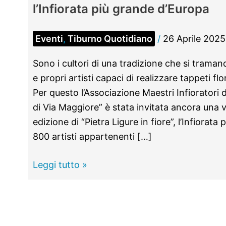
l’Infiorata più grande d’Europa
Eventi
,
Tiburno Quotidiano
/
26 Aprile 2025
Sono i cultori di una tradizione che si traman
e propri artisti capaci di realizzare tappeti fl
Per questo l’Associazione Maestri Infioratori d
di Via Maggiore” è stata invitata ancora una v
edizione di “Pietra Ligure in fiore”, l’Infiorat
800 artisti appartenenti […]
TIVOLI
Leggi tutto »
–
I
maestri
infioratori