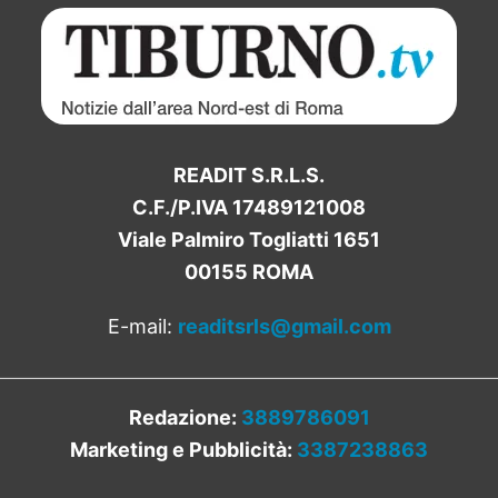
READIT S.R.L.S.
C.F./P.IVA 17489121008
Viale Palmiro Togliatti 1651
00155 ROMA
E-mail:
readitsrls@gmail.com
Redazione:
3889786091
Marketing e Pubblicità:
3387238863