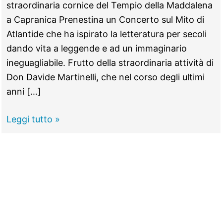
straordinaria cornice del Tempio della Maddalena
a Capranica Prenestina un Concerto sul Mito di
Atlantide che ha ispirato la letteratura per secoli
dando vita a leggende e ad un immaginario
ineguagliabile. Frutto della straordinaria attività di
Don Davide Martinelli, che nel corso degli ultimi
anni […]
CAPRANICA
Leggi tutto »
PRENESTINA
–
“La
Metamorfosi
di
Atlantide”,
Concerto