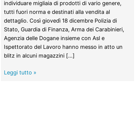
individuare migliaia di prodotti di vario genere,
tutti fuori norma e destinati alla vendita al
dettaglio. Così giovedì 18 dicembre Polizia di
Stato, Guardia di Finanza, Arma dei Carabinieri,
Agenzia delle Dogane insieme con Asl e
Ispettorato del Lavoro hanno messo in atto un
blitz in alcuni magazzini […]
ROMA
Leggi tutto »
EST
–
Sequestrati
giocattoli,
materiali
collanti
e