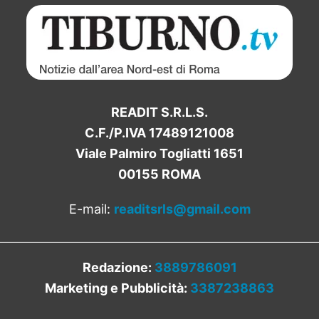
READIT S.R.L.S.
C.F./P.IVA 17489121008
Viale Palmiro Togliatti 1651
00155 ROMA
E-mail:
readitsrls@gmail.com
Redazione:
3889786091
Marketing e Pubblicità:
3387238863