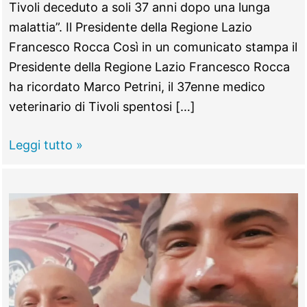
Tivoli deceduto a soli 37 anni dopo una lunga
malattia”. Il Presidente della Regione Lazio
Francesco Rocca Così in un comunicato stampa il
Presidente della Regione Lazio Francesco Rocca
ha ricordato Marco Petrini, il 37enne medico
veterinario di Tivoli spentosi […]
TIVOLI
Leggi tutto »
–
Marco
Petrini,
il
Presidente
della
Regione
Lazio