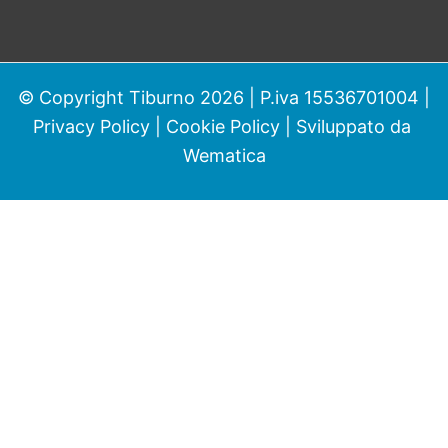
© Copyright Tiburno 2026 | P.iva 15536701004 |
Privacy Policy
|
Cookie Policy
| Sviluppato da
Wematica